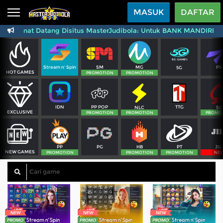
Beranda
MASUK
DAFTAR
Selamat Datang Disitus MasterJudibola: Untuk BANK MANDIRI SY
Sports
BARU
PROMO
Live Casino
BARU
SM
MG
PS
Stream n' Spin
5G
IDNPoker
BARU
HOT GAMES
PROMOTION
PROMOTION
Slots
PROMO
PP POP
TTG
IDN
NLC
SG
IDNLIVE
EXCLUSIVE
BARU
PROMOTION
PROMOTION
PROMO
Stream N Spin
PG
PT
PP
HB
JILI
NEW GAMES
Arcade
PROMOTION
PROMOTION
PROMOTION
NE
PROMO
Table Games
Lottery
BARU
PROMO
IDNRaffle