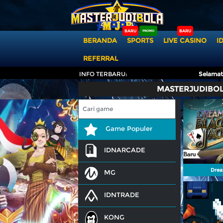
BARU
BARU
PROMO
BERANDA
SPORTS
LIVE CASINO
I
REFERRAL
INFO TERBARU:
Selamat Datan
MASTERJUDIBOLA
Game Populer
IDNARCADE
Drea
MG
IDNTRADE
KONG