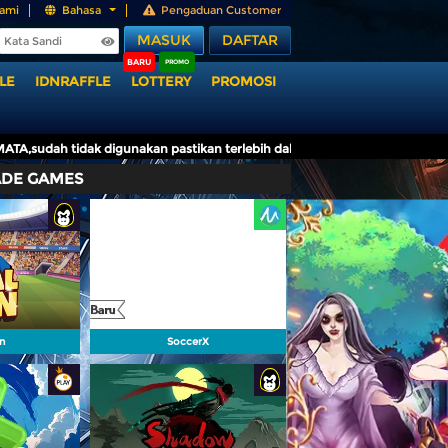
ami
Bahasa
Pengaduan Customer
DAFTAR
BARU
PROMO
LE
IDNRAFFLE
LOTTERY
PROMOSI
 tidak digunakan pastikan terlebih dahulu sebelum melakukan transfer d
ADE GAMES
n
SoccerX