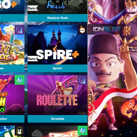
+
Shadow Rush
her
Spire+
Play
Turbo
Roulette