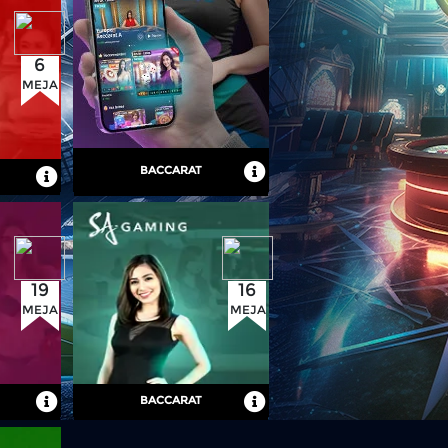
Rb
30Jt
Rb
125Jt
Rb
125Jt
Rb
30Jt
6
MEJA
DAFTAR
MASUK
ASUK
KEMBALI
BACCARAT
BACCARAT
in
Max
Meja
Min
Max
Rb
30Jt
Baccarat
1Rb
30Jt
Rb
30Jt
Dragon Tiger
1Rb
30Jt
Rb
30Jt
Roulette
1Rb
30Jt
Rb
30Jt
Sicbo
1Rb
30Jt
19
16
MEJA
MEJA
ASUK
DAFTAR
MASUK
KEMBALI
BACCARAT
BACCARAT
in
Max