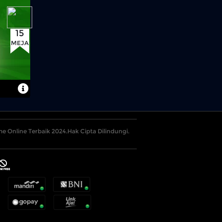
Rb
5Jt
Rb
7,5Jt
Rb
7,5Jt
Rb
2,5Jt
15
Rb
5Jt
MEJA
ASUK
Online Terbaik 2024.Hak Cipta Dilindungi.