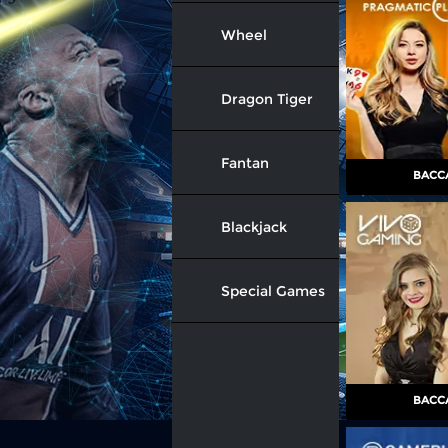
Baccarat
Roulette
Wheel
Sicbo
Blackjack
Wheel
Dragon Tiger
Dragon Tiger
DAFTAR
KEM
Fantan
BACC
BACC
Meja
Blackjack
Baccarat
Roulette
Blackjack
Special Games
Special Games
DAFTAR
KEM
BACC
BACC
Meja